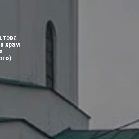
штова
 в храм
а
ого)